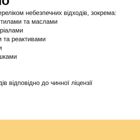
мо
еліком небезпечних відходів, зокрема:
стилами та маслами
ріалами
и та реактивами
и
шками
в відповідно до чинної ліцензії