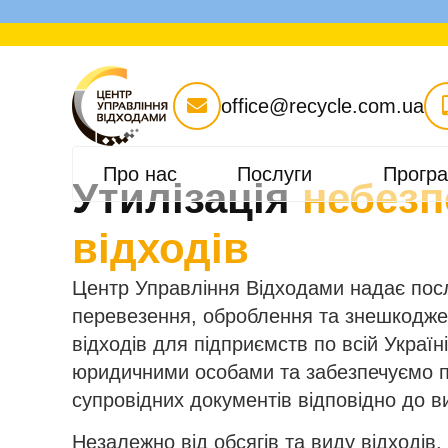
office@recycle.com.ua
Про нас
Послуги
Програ
Утилізація
небезп
відходів
Центр Управління Відходами надає послу
перевезення, оброблення та знешкодже
відходів для підприємств по всій Украї
юридичними особами та забезпечуємо п
супровідних документів відповідно до в
Незалежно від обсягів та виду відходів