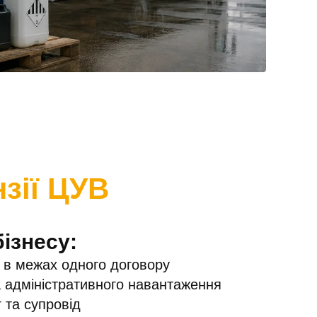
нзії ЦУВ
ізнесу:
в в межах одного договору
а адміністративного навантаження
 та супровід