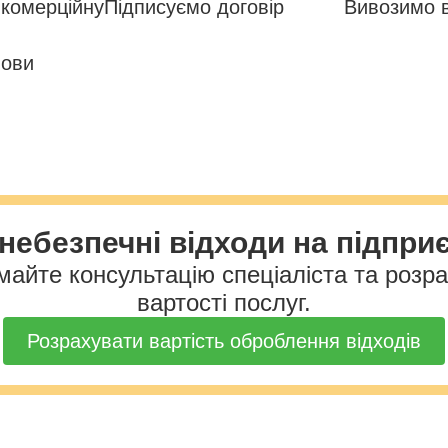
комерційну
Підписуємо договір
Вивозимо 
мови
небезпечні відходи на підпри
айте консультацію спеціаліста та розр
вартості послуг.
Розрахувати вартість оброблення відходів