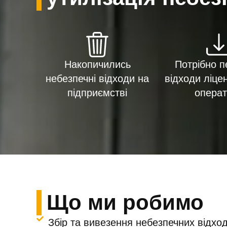
Накопичились
Потрібно п
небезпечні відходи на
відходи ліце
підприємстві
операт
Що ми робимо
Збір та вивезення небезпечних відход