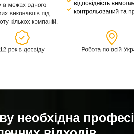
відповідність вимога
у в межах одного
контрольований та пр
мих виконавців під
оту кількох компаній.
12 років досвіду
Робота по всій Укр
ву необхідна профес
печних відходів