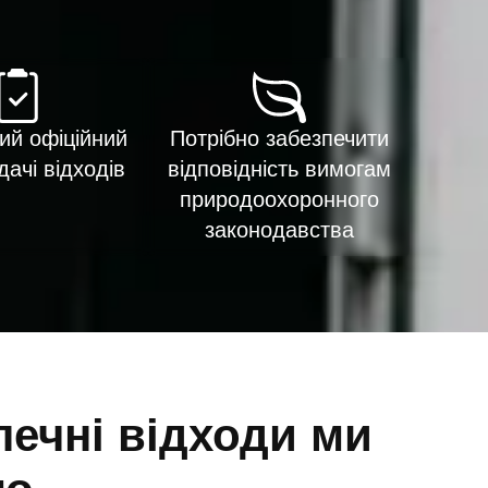
ий офіційний
Потрібно забезпечити
дачі відходів
відповідність вимогам
природоохоронного
законодавства
печні відходи ми