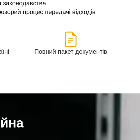
м законодавства
озорий процес передачі відходів
аїні
Повний пакет документів
ійна