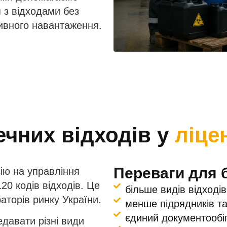
 з відходами без
тивного навантаження.
ечних відходів у
ліце
Переваги для б
ію на управління
0 кодів відходів. Це
більше видів відході
аторів ринку України.
менше підрядників т
єдиний документообіг
едавати різні види