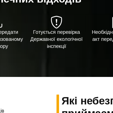
ередати
Готується перевірка
Необхідн
нзованому
Державної екологічної
акт пере
ору
інспекції
Які небез
ів