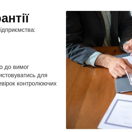
антії
ідприємства:
о до вимог
истовуватись для
ревірок контролюючих