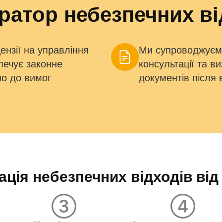
ратор небезпечних ві
ензії на управління
Ми супроводжуємо 
печує законне
консультації та 
но до вимог
документів після 
ація небезпечних відходів від