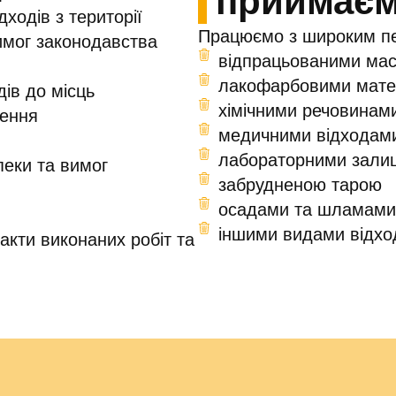
приймає
ходів з території
Працюємо з широким пер
имог законодавства
відпрацьованими ма
лакофарбовими мате
ів до місць
хімічними речовинам
ення
медичними відходам
лабораторними зали
пеки та вимог
забрудненою тарою
осадами та шламами
іншими видами відході
акти виконаних робіт та