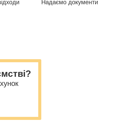
відходи
Надаємо документи
ємстві?
ахунок