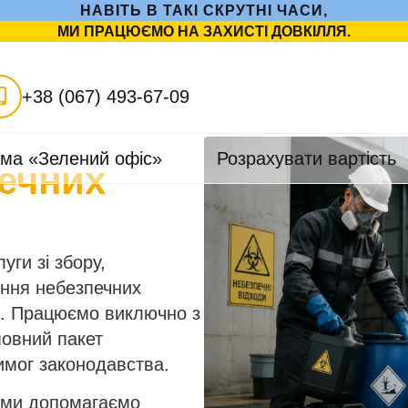
НАВІТЬ В ТАКІ СКРУТНІ ЧАСИ,
МИ ПРАЦЮЄМО НА ЗАХИСТІ ДОВКІЛЛЯ.
+38 (067) 493-67-09
ма «Зелений офіс»
Розрахувати вартість
ечних
ги зі збору,
ння небезпечних
ні. Працюємо виключно з
овний пакет
имог законодавства.
, ми допомагаємо